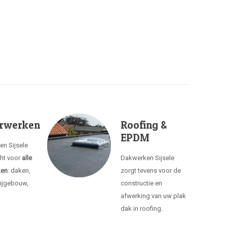
rwerken
Roofing &
EPDM
en Sijsele
cht voor
alle
Dakwerken Sijsele
ken
: daken,
zorgt tevens voor de
ijgebouw,
constructie en
afwerking van uw plak
dak in roofing.