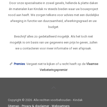
Door onze specialisatie in zowel gevels, hellende & platte daken
én materialen kan Kindak nv steeds bieden waar uw bouwproject
nood aan heeft. We zorgen telkens voor advies met een duidelijke
afweging in functie van duurzaamheid, afwerkingsgraad en uw
budget.
Beschrijf alles zo gedetailleerd mogelijk. Als het toch niet
mogelijk is om basis van uw gegevens een prijs te geven, zullen
we u contacteren voor meer informatie of een afspraak.
Premies
: Vergeet niet te kijken of u recht heeft op de
Vlaamse
Verbeteringspremie
!
Copyright ©
2026. Alle rechten voorbehouden - Kindak
Sitemap
-
Privacy & disclaimer
-
Webpartners