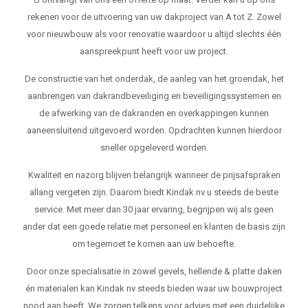
rekenen voor de uitvoering van uw dakproject van A tot Z. Zowel
voor nieuwbouw als voor renovatie waardoor u altijd slechts één
aanspreekpunt heeft voor uw project.
De constructie van het onderdak, de aanleg van het groendak, het
aanbrengen van dakrandbeveiliging en beveiligingssystemen en
de afwerking van de dakranden en overkappingen kunnen
aaneensluitend uitgevoerd worden. Opdrachten kunnen hierdoor
sneller opgeleverd worden.
Kwaliteit en nazorg blijven belangrijk wanneer de prijsafspraken
allang vergeten zijn. Daarom biedt Kindak nv u steeds de beste
service. Met meer dan 30 jaar ervaring, begrijpen wij als geen
ander dat een goede relatie met personeel en klanten de basis zijn
om tegemoet te komen aan uw behoefte.
Door onze specialisatie in zowel gevels, hellende & platte daken
én materialen kan Kindak nv steeds bieden waar uw bouwproject
nood aan heeft. We zorgen telkens voor advies met een duidelijke