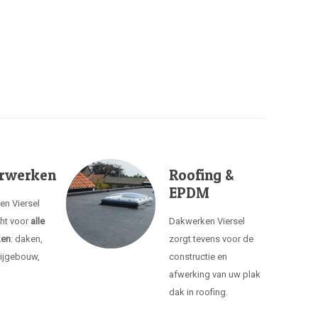
rwerken
Roofing &
EPDM
en Viersel
cht voor
alle
Dakwerken Viersel
ken
: daken,
zorgt tevens voor de
ijgebouw,
constructie en
afwerking van uw plak
dak in roofing.