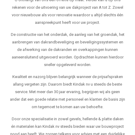
rekenen voor de uitvoering van uw dakproject van A tot Z. Zowel
voor nieuwbouw als voor renovatie waardoor u altijd slechts één
aanspreekpunt heeft voor uw project.
De constructie van het onderdak, de aanleg van het groendak, het
aanbrengen van dakrandbeveiliging en beveiligingssystemen en
de afwerking van de dakranden en overkappingen kunnen
aaneensluitend uitgevoerd worden. Opdrachten kunnen hierdoor
sneller opgeleverd worden.
Kwaliteit en nazorg blijven belangrijk wanneer de prijsafspraken
allang vergeten zijn. Daarom biedt Kindak nv u steeds de beste
service. Met meer dan 30 jaar ervaring, begrijpen wij als geen
ander dat een goede relatie met personeel en klanten de basis zijn
om tegemoet te komen aan uw behoefte.
Door onze specialisatie in zowel gevels, hellende & platte daken
én materialen kan Kindak nv steeds bieden waar uw bouwproject
nood aan heeft. We zorgen telkens voor advies met een duidelijke