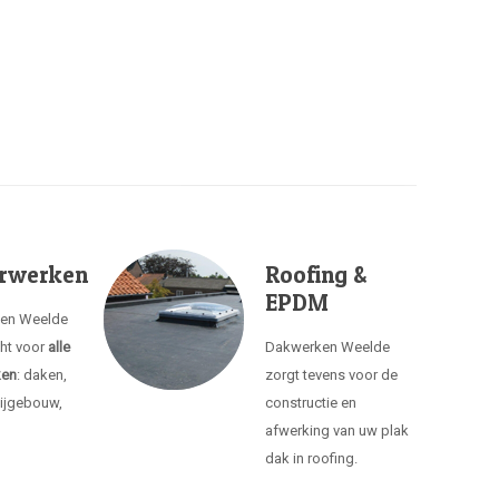
rwerken
Roofing &
EPDM
ken Weelde
cht voor
alle
Dakwerken Weelde
ken
: daken,
zorgt tevens voor de
ijgebouw,
constructie en
afwerking van uw plak
dak in roofing.