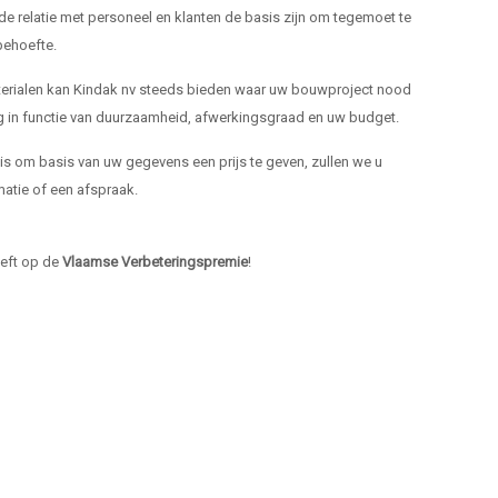
de relatie met personeel en klanten de basis zijn om tegemoet te
ehoefte.
materialen kan Kindak nv steeds bieden waar uw bouwproject nood
ng in functie van duurzaamheid, afwerkingsgraad en uw budget.
k is om basis van uw gegevens een prijs te geven, zullen we u
atie of een afspraak.
heeft op de
Vlaamse Verbeteringspremie
!