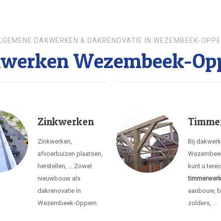
LGEMENE DAKWERKEN & DAKRENOVATIE IN WEZEMBEEK-OPP
werken Wezembeek-O
Zinkwerken
Timme
Zinkwerken,
Bij dakwer
afvoerbuizen plaatsen,
Wezembee
herstellen, ... Zowel
kunt u tere
nieuwbouw als
timmerwer
dakrenovatie in
aanbouw, b
Wezembeek-Oppem.
zolders, ...