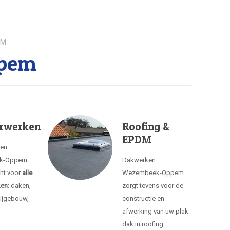
EM
ppem
rwerken
Roofing &
EPDM
ken
k-Oppem
Dakwerken
cht voor
alle
Wezembeek-Oppem
ken
: daken,
zorgt tevens voor de
ijgebouw,
constructie en
afwerking van uw plak
dak in roofing.