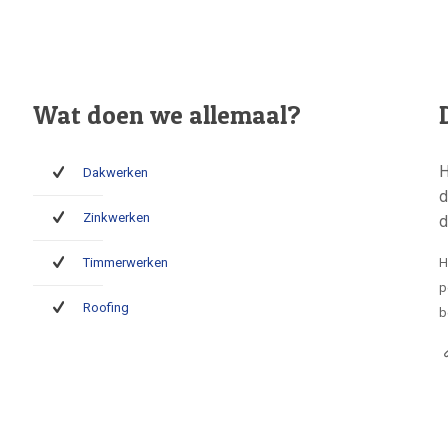
Wat doen we allemaal?
H
Dakwerken
d
Zinkwerken
d
Timmerwerken
H
p
Roofing
b