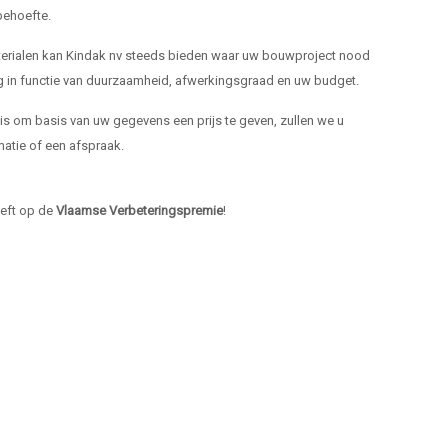
ehoefte.
materialen kan Kindak nv steeds bieden waar uw bouwproject nood
ng in functie van duurzaamheid, afwerkingsgraad en uw budget.
k is om basis van uw gegevens een prijs te geven, zullen we u
atie of een afspraak.
heeft op de
Vlaamse Verbeteringspremie
!