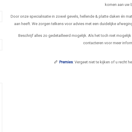
komen aan uw b
Door onze specialisatie in zowel gevels, hellende & platte daken én 
aan heeft. We zorgen telkens voor advies met een duidelijke afwegi
Beschrijf alles zo gedetailleerd mogelijk. Als het toch niet mogelij
contacteren voor meer inform
Premies
: Vergeet niet te kijken of u recht 