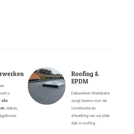
rwerken
Roofing &
EPDM
ken
kunt u
Dakwerken Wielsbeke
r
alle
zorgt tevens voor de
ken
: daken,
constructie en
ijgebouw,
afwerking van uw plak
dak in roofing.