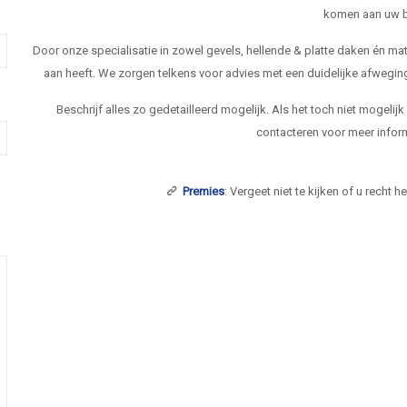
komen aan uw b
Door onze specialisatie in zowel gevels, hellende & platte daken én 
aan heeft. We zorgen telkens voor advies met een duidelijke afwegi
Beschrijf alles zo gedetailleerd mogelijk. Als het toch niet mogelij
contacteren voor meer inform
Premies
: Vergeet niet te kijken of u recht 