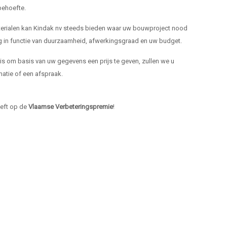
ehoefte.
materialen kan Kindak nv steeds bieden waar uw bouwproject nood
ng in functie van duurzaamheid, afwerkingsgraad en uw budget.
k is om basis van uw gegevens een prijs te geven, zullen we u
atie of een afspraak.
heeft op de
Vlaamse Verbeteringspremie
!