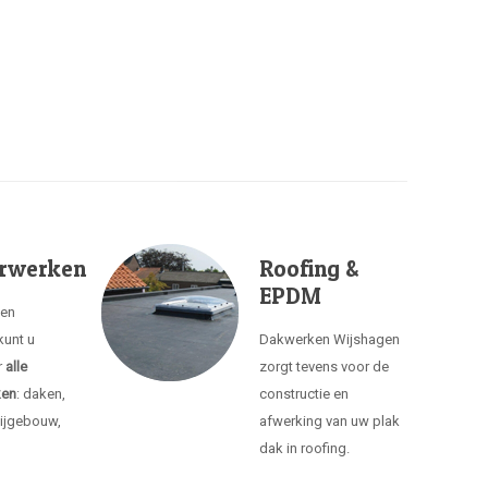
rwerken
Roofing &
EPDM
ken
kunt u
Dakwerken Wijshagen
r
alle
zorgt tevens voor de
ken
: daken,
constructie en
ijgebouw,
afwerking van uw plak
dak in roofing.