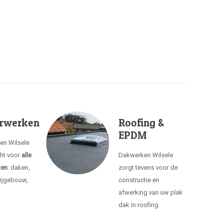
rwerken
Roofing &
EPDM
en Wilsele
cht voor
alle
Dakwerken Wilsele
ken
: daken,
zorgt tevens voor de
ijgebouw,
constructie en
afwerking van uw plak
dak in roofing.