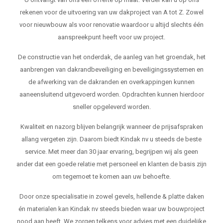
rekenen voor de uitvoering van uw dakproject van A tot Z. Zowel
voor nieuwbouw als voor renovatie waardoor u altijd slechts één
aanspreekpunt heeft voor uw project.
De constructie van het onderdak, de aanleg van het groendak, het
aanbrengen van dakrandbeveiliging en beveiligingssystemen en
de afwerking van de dakranden en overkappingen kunnen
aaneensluitend uitgevoerd worden. Opdrachten kunnen hierdoor
sneller opgeleverd worden.
Kwaliteit en nazorg blijven belangrijk wanneer de prijsafspraken
allang vergeten zijn. Daarom biedt Kindak nv u steeds de beste
service. Met meer dan 30 jaar ervaring, begrijpen wij als geen
ander dat een goede relatie met personeel en klanten de basis zijn
om tegemoet te komen aan uw behoefte.
Door onze specialisatie in zowel gevels, hellende & platte daken
én materialen kan Kindak nv steeds bieden waar uw bouwproject
nood aan heeft. We zorgen telkens voor advies met een duidelijke