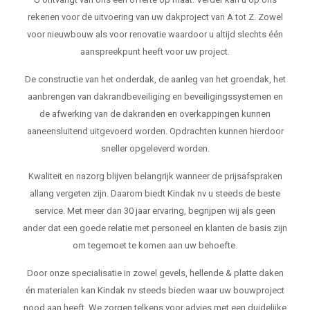
rekenen voor de uitvoering van uw dakproject van A tot Z. Zowel
voor nieuwbouw als voor renovatie waardoor u altijd slechts één
aanspreekpunt heeft voor uw project.
De constructie van het onderdak, de aanleg van het groendak, het
aanbrengen van dakrandbeveiliging en beveiligingssystemen en
de afwerking van de dakranden en overkappingen kunnen
aaneensluitend uitgevoerd worden. Opdrachten kunnen hierdoor
sneller opgeleverd worden.
Kwaliteit en nazorg blijven belangrijk wanneer de prijsafspraken
allang vergeten zijn. Daarom biedt Kindak nv u steeds de beste
service. Met meer dan 30 jaar ervaring, begrijpen wij als geen
ander dat een goede relatie met personeel en klanten de basis zijn
om tegemoet te komen aan uw behoefte.
Door onze specialisatie in zowel gevels, hellende & platte daken
én materialen kan Kindak nv steeds bieden waar uw bouwproject
nood aan heeft. We zorgen telkens voor advies met een duidelijke