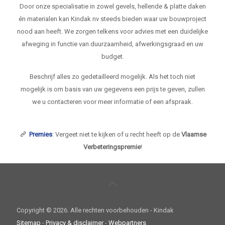
Door onze specialisatie in zowel gevels, hellende & platte daken
én materialen kan Kindak nv steeds bieden waar uw bouwproject
nood aan heeft. We zorgen telkens voor advies met een duidelijke
afweging in functie van duurzaamheid, afwerkingsgraad en uw
budget.
Beschrijf alles zo gedetailleerd mogelijk. Als het toch niet
mogelijk is om basis van uw gegevens een prijs te geven, zullen
we u contacteren voor meer informatie of een afspraak.
Premies
: Vergeet niet te kijken of u recht heeft op de
Vlaamse
Verbeteringspremie
!
Copyright ©
2026. Alle rechten voorbehouden - Kindak
Sitemap
-
Privacy & disclaimer
-
Webpartners