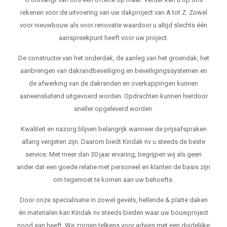
rekenen voor de uitvoering van uw dakproject van A tot Z. Zowel
voor nieuwbouw als voor renovatie waardoor u altijd slechts één
aanspreekpunt heeft voor uw project.
De constructie van het onderdak, de aanleg van het groendak, het
aanbrengen van dakrandbeveiliging en beveiligingssystemen en
de afwerking van de dakranden en overkappingen kunnen
aaneensluitend uitgevoerd worden. Opdrachten kunnen hierdoor
sneller opgeleverd worden.
Kwaliteit en nazorg blijven belangrijk wanneer de prijsafspraken
allang vergeten zijn. Daarom biedt Kindak nv u steeds de beste
service. Met meer dan 30 jaar ervaring, begrijpen wij als geen
ander dat een goede relatie met personeel en klanten de basis zijn
om tegemoet te komen aan uw behoefte.
Door onze specialisatie in zowel gevels, hellende & platte daken
én materialen kan Kindak nv steeds bieden waar uw bouwproject
nood aan heeft. We zorgen telkens voor advies met een duidelijke