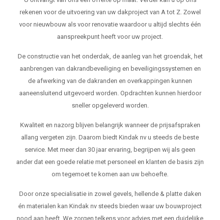
rekenen voor de uitvoering van uw dakproject van A tot Z. Zowel
voor nieuwbouw als voor renovatie waardoor u altijd slechts één
aanspreekpunt heeft voor uw project.
De constructie van het onderdak, de aanleg van het groendak, het
aanbrengen van dakrandbeveiliging en beveiligingssystemen en
de afwerking van de dakranden en overkappingen kunnen
aaneensluitend uitgevoerd worden. Opdrachten kunnen hierdoor
sneller opgeleverd worden.
Kwaliteit en nazorg blijven belangrijk wanneer de prijsafspraken
allang vergeten zijn. Daarom biedt Kindak nv u steeds de beste
service. Met meer dan 30 jaar ervaring, begrijpen wij als geen
ander dat een goede relatie met personeel en klanten de basis zijn
om tegemoet te komen aan uw behoefte.
Door onze specialisatie in zowel gevels, hellende & platte daken
én materialen kan Kindak nv steeds bieden waar uw bouwproject
nood aan heeft. We zorgen telkens voor advies met een duidelijke