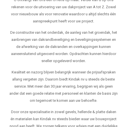
rekenen voor de uitvoering van uw dakproject van A tot Z. Zowel
voor nieuwbouw als voor renovatie waardoor u altijd slechts één
aanspreekpunt heeft voor uw project.
De constructie van het onderdak, de aanleg van het groendak, het
aanbrengen van dakrandbeveiliging en beveiligingssystemen en
de afwerking van de dakranden en overkappingen kunnen
aaneensluitend uitgevoerd worden. Opdrachten kunnen hierdoor
sneller opgeleverd worden.
Kwaliteit en nazorg blijven belangrijk wanneer de prijsafspraken
allang vergeten zijn. Daarom biedt Kindak nv u steeds de beste
service. Met meer dan 30 jaar ervaring, begrijpen wij als geen
ander dat een goede relatie met personeel en klanten de basis zijn
om tegemoet te komen aan uw behoefte.
Door onze specialisatie in zowel gevels, hellende & platte daken
én materialen kan Kindak nv steeds bieden waar uw bouwproject
nood aan heeft. We zorgen telkens voor advies met een duidelijke